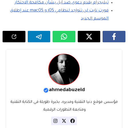
تيليجرام يقدم دعوى ضد آبل بشأن مكافحة الاحتكار
فورت نايت لن تتواجد لنظامي iOS و macOS عند إطلاق
الموسم الجديد
ahmedabuzeid
مؤسس موقع دنيا التقنية ومديره، بخبرة طويلة في الكتابة التقنية
ومتابعة التطورات الرقمية.