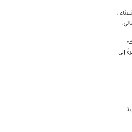
ثاء ،
ئي.
ة
ً إلى
تية