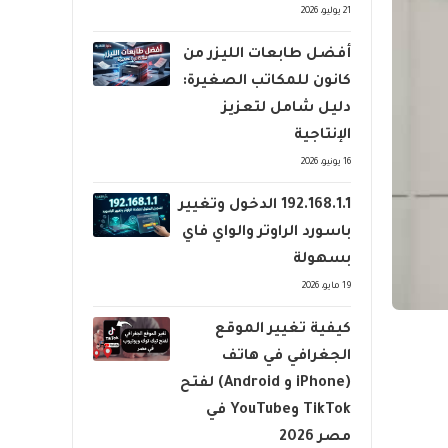
21 يوليو، 2026
أفضل طابعات الليزر من
كانون للمكاتب الصغيرة:
دليل شامل لتعزيز
الإنتاجية
16 يونيو، 2026
192.168.1.1 الدخول وتغيير
باسورد الراوتر والواي فاي
بسهولة
19 مايو، 2026
كيفية تغيير الموقع
الجغرافي في هاتف
(iPhone و Android) لفتح
TikTok وYouTube في
مصر 2026