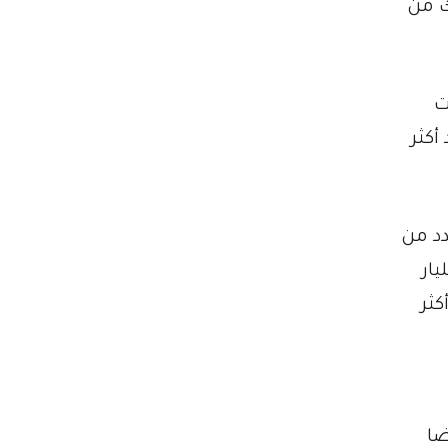
ك من
امت
أكثر
دد من
 بشهر يونيو الماضي. وبشكل جماعي فيما بينهم حوالي 1.6 مليار
كثر
ضا