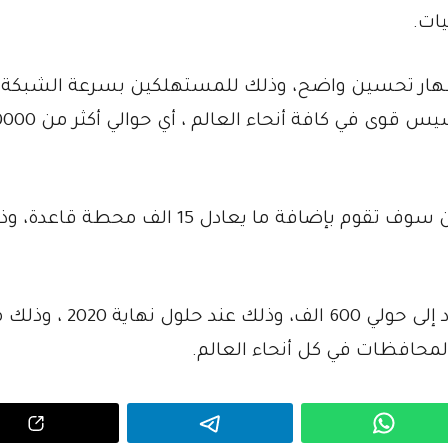
ات.
إظهار تحسين واضح، وذلك للمستهلكين بسرعة الشبكة ، 
قامت شركات الاتصالات لمحطات القاعدة بتأسيس قوى في ك
كما ايضا أكد مسؤول في شهر يوليو : أن الصين سوف تقوم بإضافة ما يعادل 15 الف محطة 
كما ايضا تقوم الحكومة بتخطيط رفع هذا العدد إلى حولي 600 الف، وذلك عند ح
لمحافظات في كل أنحاء العالم.