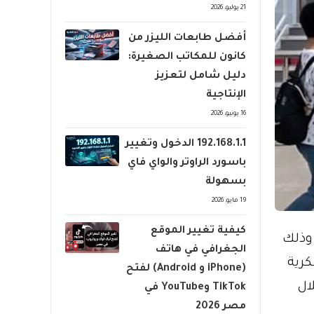
21 يوليو، 2026
أفضل طابعات الليزر من
كانون للمكاتب الصغيرة:
دليل شامل لتعزيز
الإنتاجية
16 يونيو، 2026
192.168.1.1 الدخول وتغيير
باسورد الراوتر والواي فاي
بسهولة
19 مايو، 2026
كيفية تغيير الموقع
، وذلك
الجغرافي في هاتف
كرية
(iPhone و Android) لفتح
ال
TikTok وYouTube في
مصر 2026