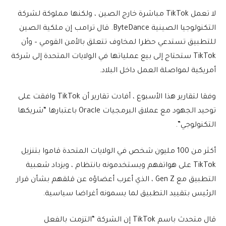
لا تعمل TikTok مباشرة خارج الصين ، ولكنها مملوكة لشركة
التكنولوجيا الصينية ByteDance. قال ترامب إن ملكية الصين
للتطبيق تستدعي حظرا لمخاوف تتعلق بالأمن القومي – وأن
TikTok ستحتاج إلى بيع عملياتها في الولايات المتحدة إلى شركة
أمريكية لمواصلة العمل داخل البلاد.
وفقا لتقارير هذا الأسبوع ، أفادت تقارير أن TikTok وافقت على
توحيد الجهود مع عملاق البرمجيات Oracle باعتبارها “شريكها
التكنولوجي”.
أكثر من 100 مليون شخص في الولايات المتحدة قاموا بتنزيل
TikTok على هواتفهم ويستخدمونه بانتظام ، ويزداد شعبية
التطبيق مع Gen Z ، الذي أعرب أعضاؤه عن قلقهم بشأن قرار
الرئيس بتقييد التطبيق لما يسمونه أغراضا سياسية.
قال متحدث باسم TikTok إن الشركة “التزمت بالفعل