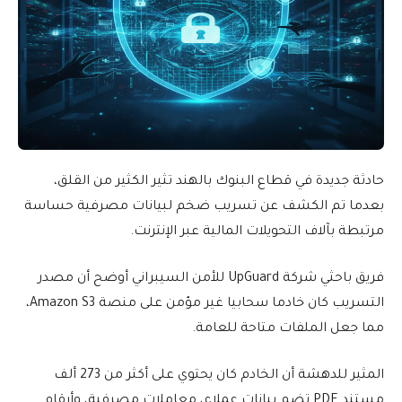
حادثة جديدة في قطاع البنوك بالهند تثير الكثير من القلق،
بعدما تم الكشف عن تسريب ضخم لبيانات مصرفية حساسة
مرتبطة بآلاف التحويلات المالية عبر الإنترنت.
فريق باحثي شركة UpGuard للأمن السيبراني أوضح أن مصدر
التسريب كان خادما سحابيا غير مؤمن على منصة Amazon S3،
مما جعل الملفات متاحة للعامة.
المثير للدهشة أن الخادم كان يحتوي على أكثر من 273 ألف
مستند PDF تضم بيانات عملاء، معاملات مصرفية، وأرقام