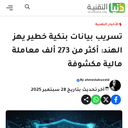
نتقل
لى
القائ
لمحتوى
الأخبار التقنية
تسريب بيانات بنكية خطير يهز
الهند: أكثر من 273 ألف معاملة
مالية مكشوفة
By
ahmedabuzeid
آخر تحديث بتاريخ 28 سبتمبر 2025