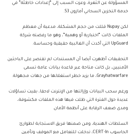
المسؤولة عن الثغرة، وعزت السبب إلى “إعدادات خاطئة” في
خدمة التخزين السحابي أمازون S3.
لكن Nupay قللت من حجم المشكلة، مدعية أن معظم
الملفات كانت “اختبارية أو وهمية”، وهو ما رفضته شركة
UpGuard التي أكدت أن الغالبية حقيقية وحساسة.
التحقيقات أظهرت أيضا أن المستندات لم تقتصر على الباحثين
الأمنيين، بل كانت متاحة عبر قاعدة بيانات عامة تسمى
Grayhatwarfare، ما يزيد خطر استغلالها من جهات مجهولة.
ورغم سحب البيانات وإزالتها من الإنترنت لاحقا، بقيت تساؤلات
عديدة حول الفترة التي ظلت فيها هذه الملفات مكشوفة،
ومدى ضعف الرقابة على أنظمة الأمان.
السلطات الهندية، ومن ضمنها فريق الاستجابة لطوارئ
الحاسوب CERT-In، تدخلت للتعامل مع الموقف وتأمين