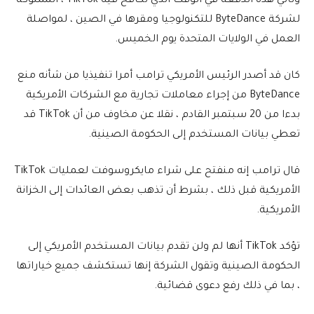
وتأتي هذه الدفعة في الوقت الذي تكافح فيه TikTok ، المملوكة
لشركة ByteDance للتكنولوجيا ومقرها في الصين ، لمواصلة
العمل في الولايات المتحدة يوم الخميس.
كان قد أصدر الرئيس الأمريكي ترامب أمرا تنفيذيا من شأنه منع
ByteDance من إجراء معاملات تجارية مع الشركات الأمريكية
بدءا من 20 سبتمبر القادم ، نقلا عن مخاوف من أن TikTok قد
تعطي بيانات المستخدم إلى الحكومة الصينية.
قال ترامب إنه منفتح على شراء مايكروسوفت لعمليات TikTok
الأمريكية قبل ذلك ، بشرط أن تذهب بعض العائدات إلى الخزانة
الأمريكية.
تؤكد TikTok أنها لم ولن تقدم بيانات المستخدم الأمريكي إلى
الحكومة الصينية وتقول الشركة إنها تستكشف جميع خياراتها
، بما في ذلك رفع دعوى قضائية.