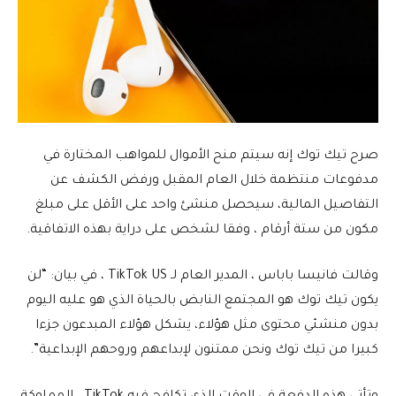
صرح تيك توك إنه سيتم منح الأموال للمواهب المختارة في
مدفوعات منتظمة خلال العام المقبل ورفض الكشف عن
التفاصيل المالية، سيحصل منشئ واحد على الأقل على مبلغ
مكون من ستة أرقام ، وفقا لشخص على دراية بهذه الاتفاقية.
وقالت فانيسا باباس ، المدير العام لـ TikTok US ، في بيان: “لن
يكون تيك توك هو المجتمع النابض بالحياة الذي هو عليه اليوم
بدون منشئي محتوى مثل هؤلاء، يشكل هؤلاء المبدعون جزءا
كبيرا من تيك توك ونحن ممتنون لإبداعهم وروحهم الإبداعية”.