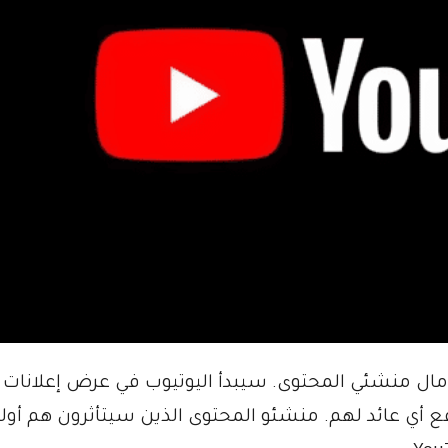
آمال منشئي المحتوى. سيبدأ اليوتيوب في عرض إعلانات 
 أي عائد لهم. منشئو المحتوى الذين سيتأثرون هم أول