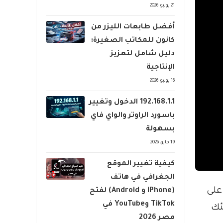
21 يوليو، 2026
أفضل طابعات الليزر من
كانون للمكاتب الصغيرة:
دليل شامل لتعزيز
الإنتاجية
16 يونيو، 2026
192.168.1.1 الدخول وتغيير
باسورد الراوتر والواي فاي
بسهولة
19 مايو، 2026
كيفية تغيير الموقع
الجغرافي في هاتف
على
(iPhone و Android) لفتح
TikTok وYouTube في
ئك
مصر 2026