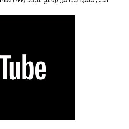
الذين ليسوا جزءا من برنامج شركاء YouTube (YPP).