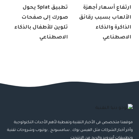
ارتفاع أسعار أجهزة
تطبيق Splat يحول
الألعاب بسبب رقائق
صورك إلى صفحات
الذاكرة والذكاء
تلوين للأطفال بالذكاء
الاصطناعي
الاصطناعي
موقعنا متخصص فى الأخبار التقنية وتغطية لأهم الأحداث التكنولوجية
وأخر أخبار الشركات مثل الفيس بوك , سامسونج , يوتيوب وشروحات تقنية
وتطبيقات أندرويد والربح من الانترنت