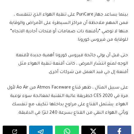
بينما يساعد جهاز PuriCare على تنقية الهواء الذي تتنفسه ،
فمن المهم ملاحظة أن مراكز السيطرة على الأمراض والوقاية
منها لا توصي “بأقنعة ذات صمامات أو فتحات أحادية الاتجاه”
للوقاية من فيروس كورونا.
حتى قبل أن يولي جائحة فيروس كورونا أهمية جديدة لأقنعة
الوجه لمنع انتشار المرض ، كانت أقنعة تنقية الهواء مثل
أقنعة إل جي قيد العمل من شركات أخرى.
على سبيل المثال ، ظهر قناع Atmos Faceware من Ao Air لأول
مرة في CES 2020 كطريقة عالية التقنية لمعالجة سوء نوعية
الهواء. يشتمل القناع على مراوح بداخلها تتكيف مع تنفسك
ويأتي الهواء النقي من القناع بسرعة 240 لترًا في الدقيقة.