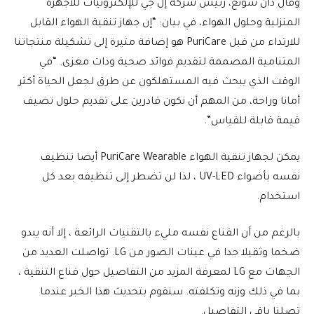
وقال دان سونغ، رئيس شركة إل جي للإلكترونيات للأجهزة
المنزلية وحلول الهواء، في بيان: “إن جهاز تنقية الهواء القابل
للارتداء من قبل PuriCare هو إضافة مثيرة إلى تشكيلة منتجاتنا
المتنامية المصممة لتقديم فوائد صحية وذات مغزى. “في
الوقت الذي يبحث فيه المستهلكون عن طرق لجعل الحياة أكثر
أمانا وراحة، من المهم أن نكون قادرين على تقديم حلول تضيف
قيمة قابلة للقياس”.
يمكن لجهاز تنقية الهواء PuriCare Wearable أيضا تنظيف
نفسه بأضواء UV-LED ، لذا لن تضطر إلى تنظيفه بعد كل
استخدام.
بالرغم من أن القناع نفسه مليء بالتقنيات الرائعة ، إلا أنه يبدو
ضخما وثقيلا جدا في عينات الصور من LG. تواصلت العديد من
الجهات مع LG لمعرفة المزيد من التفاصيل حول قناع التنقية ،
بما في ذلك وزنه وتكلفته. سنقوم بتحديث هذا الخبر عندما
تصلنا باقي التفاصيل.