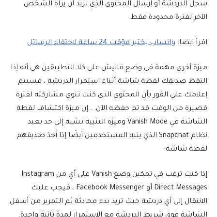
سجل الدردشة أو إرسال المحتوى الذي تريد أن يراه الشخص
الآخر لفترة محدودة فقط.
اقرأ ايضا:
واتساب يختبر مؤقت 24 ساعة لاختفاء الرسائل
ميزة أخرى مهمة في وضع فانيش على كلا التطبيقين هي أنه إذا
التقط صديقك لقطة شاشة أثناء استمرار الدردشة ، فسيتم
إعلامك على الفور بأن المحتوى الذي كنت تنوي مشاركته لفترة
قصيرة من الوقت قد تم حفظه الآن. . إن ميزة اكتشاف لقطة
الشاشة في Vanish Mode وميزة التنبيه تشبه إلى حد بعيد
نظام Snapchat الذي ينبه المستخدمين أيضًا إذا أخذ صديقهم
لقطة شاشة.
إذا كنت ترغب في تمكين وضع Vanish على أي من Instagram
Direct Messages أو Facebook Messenger ، فيجب عليك
الانتقال إلى أي دردشة حيث تريد بدء محادثة ثم التمرير من أسفل
الشاشة فوق شريط الدردشة مع الاستمرار لمدة ثانية واحدة.