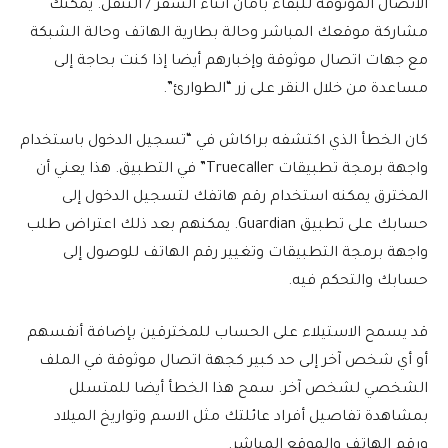
الاتصال الموثوقة للبقاء بأمان أثناء السفر / التنقل. يمكنك
مشاركة موقعك المباشر وحالة بطارية الهاتف وحالة الشبكة
مع جهات اتصال موثوقة وإخبارهم أيضا إذا كنت بحاجة إلى
مساعدة من خلال النقر على زر “الطوارئ”.
كان الخطأ الذي اكتشفه براكاش في “تسجيل الدخول باستخدام
واجهة برمجة تطبيقات Truecaller” في التطبيق. هذا يعني أن
المخترق يمكنه استخدام رقم هاتفك لتسجيل الدخول إلى
حسابك على تطبيق Guardian. يمكنهم بعد ذلك اعتراض طلب
واجهة برمجة التطبيقات وتغيير رقم الهاتف للوصول إلى
حسابك والتحكم فيه.
قد يسمح الاستيلاء على الحساب للمخترقين بإضافة أنفسهم
أو أي شخص آخر إلى حد كبير كجهة اتصال موثوقة في الملف
الشخصي لشخص آخر. سمح هذا الخطأ أيضا للمتسلل
بمشاهدة تفاصيل أفراد عائلتك مثل الاسم وتواريخ الميلاد
ورقم الهاتف والموقع المباشر.