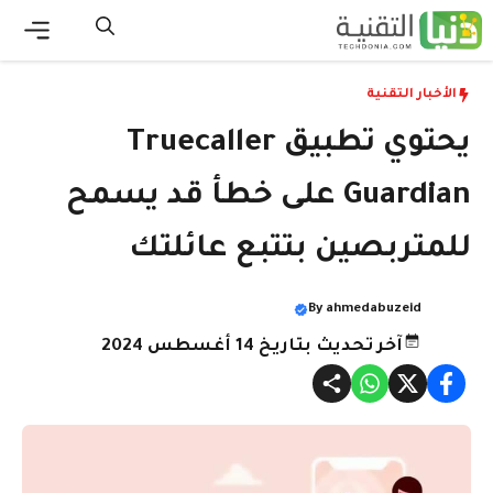
نتقل
لى
القائ
لمحتوى
الأخبار التقنية
يحتوي تطبيق Truecaller
Guardian على خطأ قد يسمح
للمتربصين بتتبع عائلتك
By
ahmedabuzeid
آخر تحديث بتاريخ 14 أغسطس 2024