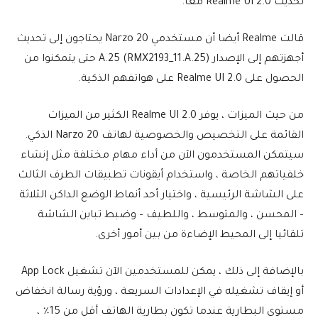
تحديث Realme UI 2.0 معا.
قالت Realme أيضا أن مستخدمي Narzo 20 يحتاجون إلى تحديث
أجهزتهم إلى الإصدار A.25 (RMX2193_11.A.25) حتى يتمكنوا من
الحصول على Realme UI 2.0 على هواتفهم الذكية.
من حيث الميزات ، يوفر Realme UI 2.0 الكثير من الميزات
القائمة على التخصيص والخصوصية لهاتف Narzo 20 الذكي.
سيتمكن المستخدمون الآن من أداء مهام مختلفة مثل إنشاء
خلفياتهم الخاصة ، واستخدام أيقونات تطبيقات الطرف الثالث
على الشاشة الرئيسية ، واختيار أحد أنماط الوضع الداكن الثلاثة
– المحسن ، والمتوسط ، واللطيف – وضبط تباين الشاشة
تلقائيا إلى المحيط الإضاءة من بين أمور أخرى.
بالإضافة إلى ذلك ، يمكن للمستخدمين الآن تشغيل App Lock
أو إيقاف تشغيله في الإعدادات السريعة ، ورؤية رسالة انخفاض
مستوى البطارية عندما تكون بطارية الهاتف أقل من 15٪ ،