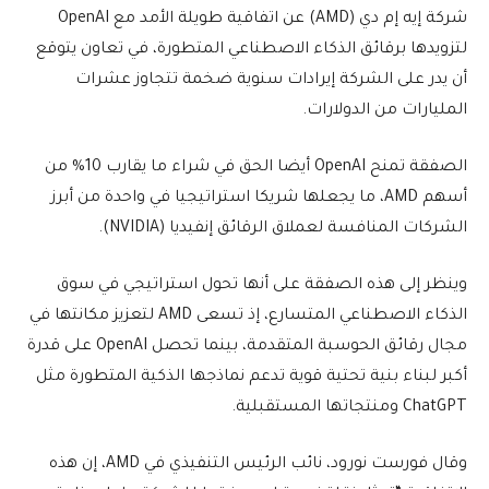
شركة إيه إم دي (AMD) عن اتفاقية طويلة الأمد مع OpenAI
لتزويدها برقائق الذكاء الاصطناعي المتطورة، في تعاون يتوقع
أن يدر على الشركة إيرادات سنوية ضخمة تتجاوز عشرات
المليارات من الدولارات.
الصفقة تمنح OpenAI أيضا الحق في شراء ما يقارب 10% من
أسهم AMD، ما يجعلها شريكا استراتيجيا في واحدة من أبرز
الشركات المنافسة لعملاق الرقائق إنفيديا (NVIDIA).
وينظر إلى هذه الصفقة على أنها تحول استراتيجي في سوق
الذكاء الاصطناعي المتسارع، إذ تسعى AMD لتعزيز مكانتها في
مجال رقائق الحوسبة المتقدمة، بينما تحصل OpenAI على قدرة
أكبر لبناء بنية تحتية قوية تدعم نماذجها الذكية المتطورة مثل
ChatGPT ومنتجاتها المستقبلية.
وقال فورست نورود، نائب الرئيس التنفيذي في AMD، إن هذه