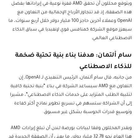
ويتوقع محللون أن تحقق AMD قفزة نوعية في إيراداتها بفضل
هذه الصفقة، إذ قد تتجاوز الأرباح الإجمالية من التعاون مع
OpenAI وعملاء آخرين حاجز 100 مليار دولار خلال أربع سنوات، ما
سيعزز موقع الشركة كمنافس قوي لإنفيديا في سباق الذكاء
الاصطناعي العالمي.
سام ألتمان: هدفنا بناء بنية تحتية ضخمة
للذكاء الاصطناعي
من جانبه، قال سام ألتمان، الرئيس التنفيذي لـ OpenAI، إن
التعاون مع AMD سيساعد الشركة في بناء “بنية تحتية كافية
لتلبية الطلب المتزايد على خدمات الذكاء الاصطناعي”، مشيرا
إلى أن الشراكة ستسهم في تسريع تطوير نماذج أكثر كفاءة
وتوسيع قدرات الحوسبة بشكل غير مسبوق.
ويقدر المحللون وفقا لبيانات بورصة لندن أن تبلغ إيرادات AMD
هذا العام نحو 32.78 مليار دولار، ما يعني أن الصفقة الجديدة قد