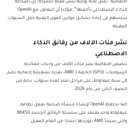
الاتفاقية “تمثل نقلة نوعية ليس فقط للشركة، بل لصناعة
الذكاء الاصطناعي بأكملها”، مؤكدا أن التعاون مع OpenAI
سيسهم في إعادة تشكيل موازين القوى التقنية خلال السنوات
المقبلة.
نشر مئات الآلاف من رقائق الذكاء
الاصطناعي
تتضمن الاتفاقية نشر مئات الآلاف من وحدات معالجة
الرسوميات (GPU) التابعة لـ AMD، بقدرة تشغيلية إجمالية تصل
إلى ستة غيغاواط، على مراحل تمتد لعدة سنوات، بداية من
النصف الثاني من عام 2026.
كما تخطط OpenAI لإنشاء منشأة ضخمة تعمل بطاقة
غيغاواط واحد تعتمد على سلسلة الرقائق الجديدة MI450،
والتي ستبدأ AMD بتوريدها اعتبارا من العام المقبل.