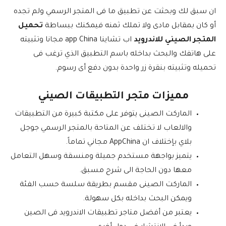
ان سبق لك وبحثت عن تطبيق ما فى المتجر الرسمي ولم تجده
أو كان بمقابل مادى ولا تملك ثمنه فيمكنك ببساطة
تحميل
المتجر الصيني للاندرويد
اب تشاينا app China مجانا وتثبيته
على هاتفك والبحث بداخله باسم التطبيق الذي ترغب فى
تحميله وتثبيته بنقرة زر واحدة بدون دفع أى رسوم.
مميزات متجر التطبيقات الصيني
الماركت الصينى يتوفر على مكتبة كبيرة من التطبيقات
والالعاب لا تختلف عن المتاحة بالمتجر الرسمي جوجل
بلاي بإختلاف ان AppChina مجاني تماماً.
يتميز بواجهة مستخدم جميلة ومنسقة وسهل التعامل
معها دون الحاجة الى شرح مسبق.
الماركت الصينى مقسم بطريقة سلسة حسب الفئة
ويمكن البحث بداخله بكل سهولة.
يعتبر من أفضل متاجر تطبيقات الاندرويد فى الصين