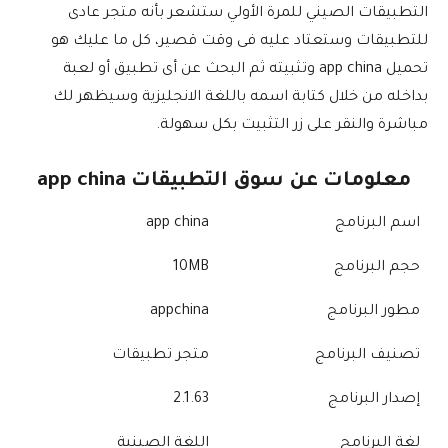
التطبيقات الصيني للمرة الأولي ستشعر بأنه متجر عادى
للتطبيقات وستعتاد عليه فى وقت قصير، كل ما عليك هو
تحميل app china وتثبيته ثم البحث عن أى تطبيق أو لعبة
بداخله من خلال كتابة اسمه باللغة الانجليزية وسيظهر لك
مباشرة والنقر على زر التثبيت بكل سهولة.
معلومات عن سوق التطبيقات app china
اسم البرنامج
app china
حجم البرنامج
10MB
مطور البرنامج
appchina
تصنيف البرنامج
متجر تطبيقات
إصدار البرنامج
2.1.63
لغة البرنامج
اللغة الصينية