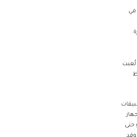
 التعادل في
لُعبت
ظ
بيقات
هاز
 حتى
وقد