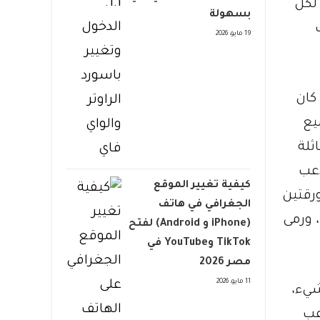
 لكل
بسهولة
19 مايو، 2026
 كان
يع
ثلة
ً، ولدى اللاعب
كيفية تغيير الموقع
ولة ورقتين
الجغرافي في هاتف
رقتا 6 و4 مثلاً من أي نوع، ورمى
(iPhone و Android) لفتح
TikTok وYouTube في
مصر 2026
11 مايو، 2026
شيء،
كان مع اللاعب