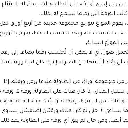
 عن رمي إحدى أوراقه على الطاولة، لكن يحق له الامتناع 
 كانت الورقة التي رماها تسمح له بذلك.
عها، يقوم الموزع بتوزيع مجموعة جديدة من أربع أوراق لكل
للعب المستخدمة، وبعد احتساب النقاط، يقوم بالتوزيع
ين الموزع السابق.
حمل صوَراً، أي لا يمكن أن تُحتسب رقماً يضاف إلى رقم آ
 أن يأخذ أياً منها عن الطاولة إلا إذا كان لديه ورقة مماثل
ر من مجموعة أوراق عن الطاولة عندما يرمي ورقته، إذا
وورقة 6، وكان لدى اللاعب الذي حان دوره ورقة تحمل الرقم 6، بإمكانه أن يأخذ ورقة الـ6 الم
إضافة إلى ورقتي الـ2 والـ4 لأن مجموعهما يساوي 6. حتى لو كان هناك ورقتان إضافيتان يساوي
يمكنه أن يأخذهما أيضاً. وفي حال لم يبقَ أي ورقة على الطاولة بعد ذلك