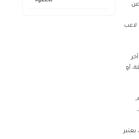
عن
 لاعب.
خر
ة، أو
استطاع أن يجمعها بشكل صحيح. على سبيل المثال، إذا كان هناك على الطاولة ورقة 2، ورقة 4،
وجودة،
، يعتبر