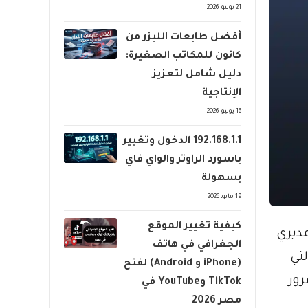
21 يوليو، 2026
أفضل طابعات الليزر من
كانون للمكاتب الصغيرة:
دليل شامل لتعزيز
الإنتاجية
16 يونيو، 2026
192.168.1.1 الدخول وتغيير
باسورد الراوتر والواي فاي
بسهولة
19 مايو، 2026
كيفية تغيير الموقع
ديري
الجغرافي في هاتف
تي
(iPhone و Android) لفتح
رور
TikTok وYouTube في
مصر 2026