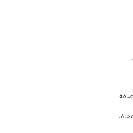
سية. بالإضافة
(معرف