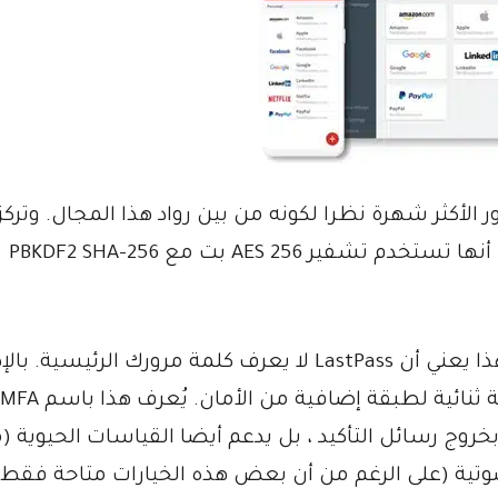
كلمات المرور الأكثر شهرة نظرا لكونه من بين رواد هذا المجال. وتركز
بشكل مكثف على الأمان ، وتسليط الضوء على أنها تستخدم تشفير AES 256 بت مع PBKDF2 SHA-256
يقوم التطبيق بجميع عمليات التشفير محليا. هذا يعني أن LastPass لا يعرف كلمة مرورك الرئي
إلى ذلك ، تتضمن خطة Premium أيضا مصادقة ثنائية لطبقة إضافية من الأمان. يُعرف هذا باسم MFA
وج رسائل التأكيد ، بل يدعم أيضا القياسات الحيوية 
صوتية (على الرغم من أن بعض هذه الخيارات متاحة فقط