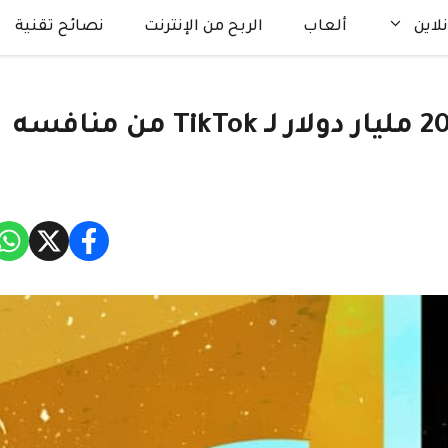
لاين
ألعاب
الربح من الإنترنت
نصائح تقنية
ByteDance تلقى عرضا بقيمة 20 مليار دولار لـ TikTok من منافسه