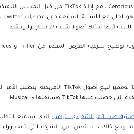
وبحسب ما ورد سيتم تمويل العرض من قبل Centricus ، مع إدارة TikTok من قبل الم
Triller إذا ظهرت 
أعطى الرئيس دونالد ترامب ByteDance حتى 12 نوفمبر لبيع أصول TikTok الأمريكية. 
ئية ضد الأمر التنفيذي لترامب
الذي سيمنع التطب
حدة. ومع ذلك ، سيتعين على الشركة التي تقف وراء 