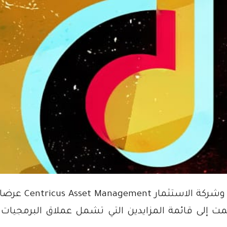
قدمت شركة Triller المنافسة لشركة TikTok وشر
نضمت إلى قائمة المزايدين التي تشمل عملاق البرمجيات 