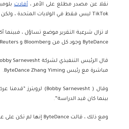
نقلا عن مصدر مطلع على الأمر ،
أفادت
TikTok ليس فقط في الولايات المتحدة ، ولكن أيضا في أستراليا والهند ونيوزيلندا.
ByteDance وجود كل من Bloomberg و Reuters.
مباشرة مع رئيس ByteDance Zhang Yiming.
بينما كان قيد الدراسة”.
ومع ذلك ، قالت ByteDance إنها لم تكن على علم بعرض من Triller و Centricus.