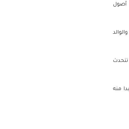
اذ على أصول
تزال شرعية التقرير موضع تساؤل ، فبينما أكد ممثل Centricus العرض إلى Bloomberg ، نفى TikTok والوالد
أنها كانت تتحدث
ByteDance via Centricu وتلقى تأكيدا منه