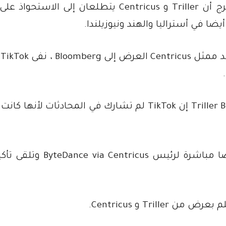
بلومبرج أن Triller و Centricus يتطلعان إلى الاستحو
لا 
قال الرئيس التنفيذي لشركة Triller Bobby Sarnevesht إن TikTok لم تشارك في المحادثات ل
وقال ( Bobby Sarnevesht) لرويترز “قدمنا ​​عرضا مباشرة لرئيس s