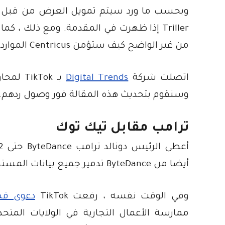
من غير الواضح كيف ستؤمن Centricus الموارد اللازمة لأنها تمتلك أصولا بقيمة 27 مليار دولار فقط.
اتصلت شركة
Digital Trends
وسنقوم بتحديث هذه المقالة فور وصول ردهم.
ترامب مقابل تيك توك
أيضا من ByteDance تدمير جميع بيانات المستخدم التي حصلت عليها TikTok وسابقتها Musical.ly.
وفي الوقت نفسه ، رفعت TikTok
دعوى قضا
ممارسة الأعمال التجارية في الولايات المت