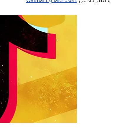
والشراكة بين
Microsoft و Walmart
.