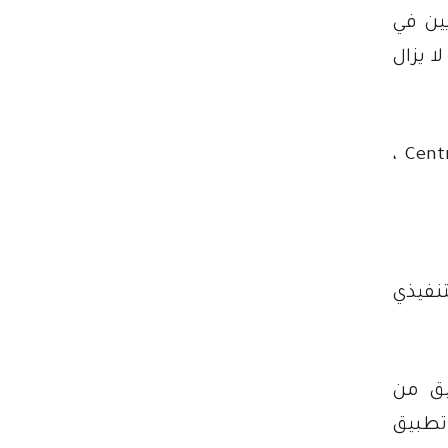
ديرين التنفيذيين في
في المقدمة. ومع ذلك ، كما هو الحال مع الأسئلة الشائعة حول عطاءات Twitter ، لا يزال
بـ TikTok لمحاولة توضيح شرعية العرض المقدم من Triller و Centricus ،
يتطلب الأمر التنفيذي
يق من
تطبيق