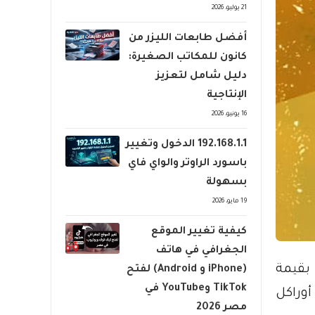
21 يوليو، 2026
أفضل طابعات الليزر من
كانون للمكاتب الصغيرة:
دليل شامل لتعزيز
الإنتاجية
16 يونيو، 2026
192.168.1.1 الدخول وتغيير
باسورد الراوتر والواي فاي
بسهولة
19 مايو، 2026
كيفية تغيير الموقع
الجغرافي في هاتف
كة الاستثمار Centricus Asset Management عرضا بقيمة
(iPhone و Android) لفتح
TikTok وYouTube في
أوراكل
مصر 2026