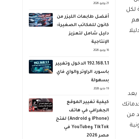
21 يوليو، 2026
 لكل
أفضل طابعات الليزر من
هم
كانون للمكاتب الصغيرة:
يلا
دليل شامل لتعزيز
الإنتاجية
16 يونيو، 2026
192.168.1.1 الدخول وتغيير
باسورد الراوتر والواي فاي
بسهولة
19 مايو، 2026
يعد
كيفية تغيير الموقع
خدماتك
الجغرافي في هاتف
د من
(iPhone و Android) لفتح
نية
TikTok وYouTube في
مصر 2026