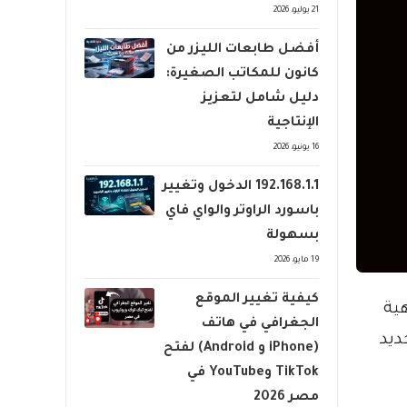
21 يوليو، 2026
أفضل طابعات الليزر من
كانون للمكاتب الصغيرة:
دليل شامل لتعزيز
الإنتاجية
16 يونيو، 2026
192.168.1.1 الدخول وتغيير
باسورد الراوتر والواي فاي
بسهولة
19 مايو، 2026
كيفية تغيير الموقع
ية
الجغرافي في هاتف
ديد
(iPhone و Android) لفتح
TikTok وYouTube في
مصر 2026