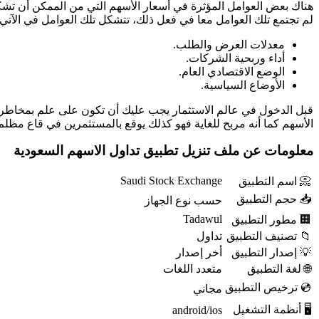
هناك بعض العوامل المؤثرة في أسعار الأسهم التي من الممكن أن تش
لم تجتمع تلك العوامل معا في فعل ذلك، تتشكل تلك العوامل في الآتي:
معدلات العرض والطلب.
أداء وربحية الشركات.
الوضع الاقتصادي العام.
الأوضاع السياسية.
قبل الدخول في عالم الاستثمار يجب عليك أن تكون على علم بمخاطر ا
الأسهم كما أنه مربح للغاية فهو كذلك يوقع بالمستثمرين في قاع مظلم
معلومات عن ملف تنزيل تطبيق تداول الاسهم السعودية
Saudi Stock Exchange
📀 اسم التطبيق
📥 حجم التطبيق
حسب نوع الجهاز
Tadawul
🏢 مطور التطبيق
📁 تصنيف التطبيق
تداول
💡 إصدار التطبيق
أخر إصدار
🌐 لغة التطبيق
متعدد اللغات
💿 ترخيص التطبيق
مجاني
🖥️ أنظمة التشغيل
android/ios