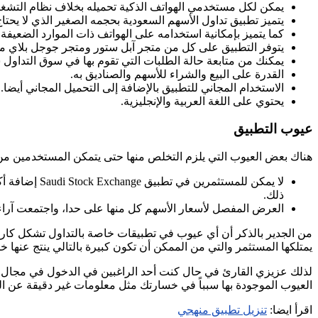
يمكن لكل مستخدمي الهواتف الذكية تحميله بخلاف نظام التشغيل 
يتميز تطبيق تداول الأسهم السعودية بحجمه الصغير الذي لا يحتاج
كما يتميز بإمكانية استخدامه على الهواتف ذات الموارد الضعيفة
يتوفر التطبيق على كل من متجر آبل ستور ومتجر جوجل بلاي مما
يمكنك من متابعة حالة الطلبات التي تقوم بها في سوق التداول سواء
القدرة على البيع والشراء للأسهم والصناديق به.
الاستخدام المجاني للتطبيق بالإضافة إلى التحميل المجاني أيضا.
يحتوي على اللغة العربية والإنجليزية.
عيوب التطبيق
هناك بعض العيوب التي يلزم التخلص منها حتى يتمكن المستخدمين من ا
لا يمكن للمست
ذلك.
العرض المفصل لأسعار الأسهم كل منها على حدا، واجتمعت آرا
من الجدير بالذكر أن أي عيوب في تطبيقات خاصة بالتداول تشكل كا
يمتلكها المستثمر والتي من الممكن أن تكون كبيرة بالتالي ينتج عنها خ
لذلك عزيزي القارئ في حال كنت أحد الراغبين في الدخول في مجال تدا
العيوب الموجودة بها سبباً في خسارتك مثل معلومات غير دقيقة عن ال
اقرأ ايضا:
تنزيل تطبيق منهجي