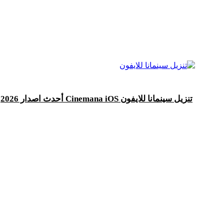
تنزيل سينمانا للايفون Cinemana iOS أحدث اصدار 2026