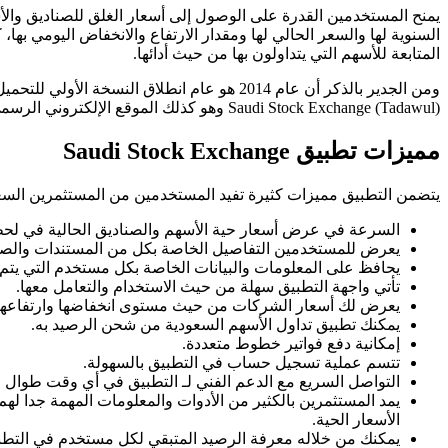
يمنح المستخدمين القدرة على الوصول إلى أسعار الغلق للصناديق والأس
السنوية لها والسعر الحالي لها ومقدار الارتفاع والانخفاض اليومي به
المتابعة للأسهم التي يتداولون بها من حيث أدائها.
ومن الجدير بالذكر أن عام 2014 هو عام انطلاق
Saudi Stock Exchange (Tadawul) وهو كذلك الموقع الإلكتروني الرسمي لهُ.
مميزات تطبيق
Saudi Stock Exchange
يتضمن التطبيق مميزات كثيرة تفيد المستخدمين من المستثمرين السعو
السرعة في عرض أسعار حية الأسهم والصناديق الحالية في لحظت
يعرض للمستخدمين التفاصيل الخاصة بكل من المستندات والصكو
يحافظ على المعلومات والبيانات الخاصة بكل مستخدم التي يتم ت
تأتي واجهة التطبيق سهلة من حيث الاستخدام والتعامل معها.
يعرض لك أسعار الشركات من حيث مستوى انخفاضها وارتفاعها
يمكنك تطبيق تداول الأسهم السعودية من شحن الرصيد به.
إمكانية دفع فواتير خطوط متعددة.
تتسم عملية تسجيل حساب في التطبيق بالسهولة.
التواصل السريع مع الدعم الفني لـ التطبيق في أي وقت طوال الـ 24 ساعة لحل أي مشكلة تواجه المستخدم
يمد المستثمرين بالكثير من الأدوات والمعلومات المهمة جدا لهم 
الأسعار الحية.
يمكنك من خلاله معرفة الرصيد المتبقي لكل مستخدم في التطب