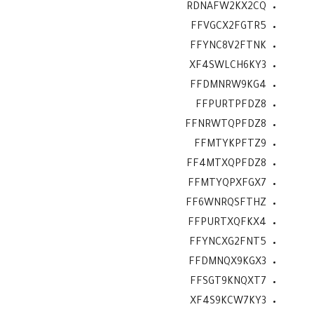
RDNAFW2KX2CQ
FFVGCX2FGTR5
FFYNC8V2FTNK
XF4SWLCH6KY3
FFDMNRW9KG4
FFPURTPFDZ8
FFNRWTQPFDZ8
FFMTYKPFTZ9
FF4MTXQPFDZ8
FFMTYQPXFGX7
FF6WNRQSFTHZ
FFPURTXQFKX4
FFYNCXG2FNT5
FFDMNQX9KGX3
FFSGT9KNQXT7
XF4S9KCW7KY3