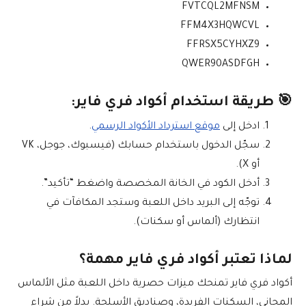
FVTCQL2MFNSM
FFM4X3HQWCVL
FFRSX5CYHXZ9
QWER90ASDFGH
🎯 طريقة استخدام أكواد فري فاير:
ادخل إلى
موقع استرداد الأكواد الرسمي
.
سجّل الدخول باستخدام حسابك (فيسبوك، جوجل، VK
أو X).
أدخل الكود في الخانة المخصصة واضغط “تأكيد”.
توجّه إلى البريد داخل اللعبة وستجد المكافآت في
انتظارك (ألماس أو سكنات).
لماذا تعتبر أكواد فري فاير مهمة؟
أكواد فري فاير تمنحك ميزات حصرية داخل اللعبة مثل الألماس
المجاني، السكنات الفريدة، وصناديق الأسلحة. بدلاً من شراء