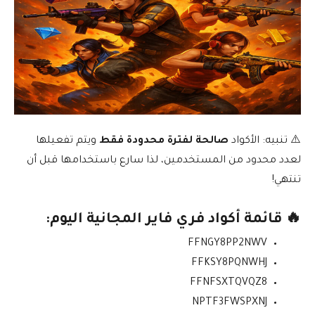
⚠️ تنبيه: الأكواد
صالحة لفترة محدودة فقط
ويتم تفعيلها
لعدد محدود من المستخدمين، لذا سارع باستخدامها قبل أن
تنتهي!
🔥 قائمة أكواد فري فاير المجانية اليوم:
FFNGY8PP2NWV
FFKSY8PQNWHJ
FFNFSXTQVQZ8
NPTF3FWSPXNJ