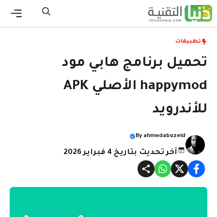
نتقل
لى
القائ
لمحتوى
تطبيقات
تحميل برنامج هابي مود
happymod الأصلي APK
للأندرويد
By
ahmedabuzeid
آخر تحديث بتاريخ 4 فبراير 2026