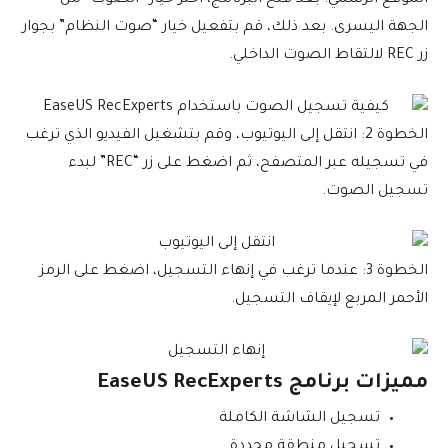
الموقع الرسمي. بعد فتح البرنامج، اختر خيار “الصوت” من
الجهة اليسرى. بعد ذلك، قم بتفعيل خيار “صوت النظام” بجوار
زر REC لالتقاط الصوت الداخلي.
الخطوة 2: انتقل إلى اليوتيوب، وقم بتشغيل الفيديو الذي ترغب
في تسجيله عبر المتصفح، ثم اضغط على زر “REC” لبدء
تسجيل الصوت.
الخطوة 3: عندما ترغب في إنهاء التسجيل، اضغط على الرمز
الأحمر المربع لإيقاف التسجيل.
مميزات برنامج EaseUS RecExperts
تسجيل الشاشة الكاملة
تسجيل منطقة محددة