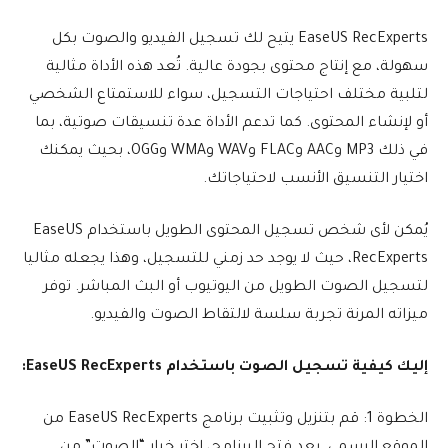
EaseUS RecExperts يتيح لك تسجيل الفيديو والصوت بكل
سهولة، مع إنتاج محتوى بجودة عالية. تُعد هذه الأداة مثالية
لتلبية مختلف احتياجات التسجيل، سواء للاستمتاع الشخصي
أو لإنشاء المحتوى. كما تدعم الأداة عدة تنسيقات صوتية، بما
في ذلك MP3 وAAC وFLAC وWAV وWMA وOGG، بحيث يمكنك
اختيار التنسيق الأنسب لاحتياجاتك.
يُمكن لأى شخص تسجيل المحتوى الطويل باستخدام EaseUS
RecExperts، حيث لا يوجد حد زمني للتسجيل، وهذا يجعله مثاليا
لتسجيل الصوت الطويل من اليوتيوب أو البث المباشر. توفر
ميزاته المرنة تجربة سلسة لالتقاط الصوت والفيديو.
إليك كيفية تسجيل الصوت باستخدام EaseUS RecExperts:
الخطوة 1: قم بتنزيل وتثبيت برنامج EaseUS RecExperts من