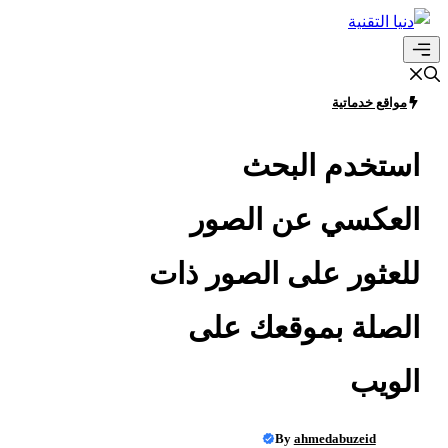
انتقل
إلى
القائمة
المحتوى
مواقع خدماتية
استخدم البحث
العكسي عن الصور
للعثور على الصور ذات
الصلة بموقعك على
الويب
By
ahmedabuzeid