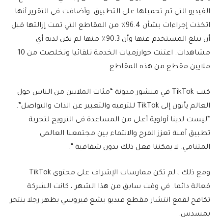
الفيديو التي تم تحميلها على التطبيق. وأضافت في التقرير أنها
اتخذت إجراءات بشأن 96.4٪ من المقاطع التي تمت إزالتها قبل
أن يبلغ المستخدم عنها وأن 90.3٪ منها لم يكن لديه أي
مشاهدات. اعتنت خوارزميات الخدمة تلقائيا وتخلصت من 10
ملايين مقطع من هذه المقاطع.
كتب TikTok في منشور مدونة “مئات الملايين من الناس حول
العالم يأتون إلى TikTok للترفيه والتعبير عن الذات والتواصل”.
“ليست لدينا أولوية أعلى من المساعدة في الترويج لتجربة
تطبيق آمنة تعزز الفرح والانتماء بين مجتمعنا العالمي
المتنامي. لا يمكننا فعل ذلك بدون شفافية “.
ومع ذلك ، لم تكن ممارسات الإشراف على محتوى TikTok
فعالة دائما. في وقت سابق من هذا الشهر ، كانت الشركة
تكافح لقمع انتشار مقطع فيديو بشع فيروسي يظهر رجلا ينتحر
بمسدس.