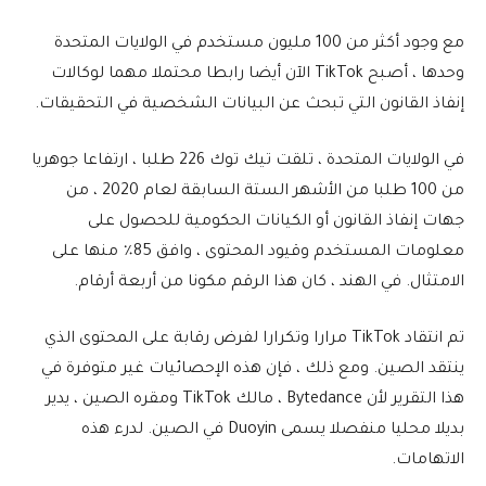
مع وجود أكثر من 100 مليون مستخدم في الولايات المتحدة
وحدها ، أصبح TikTok الآن أيضا رابطا محتملا مهما لوكالات
إنفاذ القانون التي تبحث عن البيانات الشخصية في التحقيقات.
في الولايات المتحدة ، تلقت تيك توك 226 طلبا ، ارتفاعا جوهريا
من 100 طلبا من الأشهر الستة السابقة لعام 2020 ، من
جهات إنفاذ القانون أو الكيانات الحكومية للحصول على
معلومات المستخدم وقيود المحتوى ، وافق 85٪ منها على
الامتثال. في الهند ، كان هذا الرقم مكونا من أربعة أرقام.
تم انتقاد TikTok مرارا وتكرارا لفرض رقابة على المحتوى الذي
ينتقد الصين. ومع ذلك ، فإن هذه الإحصائيات غير متوفرة في
هذا التقرير لأن Bytedance ، مالك TikTok ومقره الصين ، يدير
بديلا محليا منفصلا يسمى Duoyin في الصين. لدرء هذه
الاتهامات.