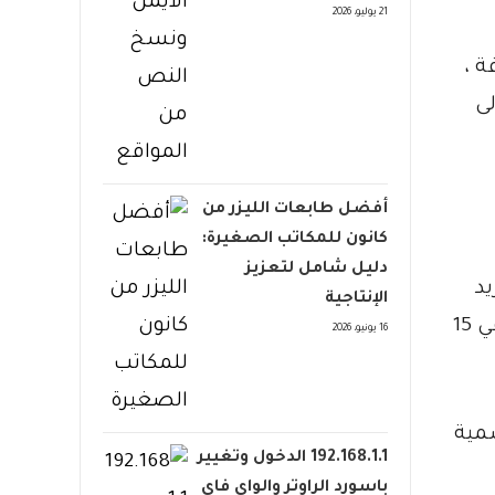
21 يوليو، 2026
روفة ،
إلى
أفضل طابعات الليزر من
كانون للمكاتب الصغيرة:
دليل شامل لتعزيز
البريد
الإنتاجية
الإلكتروني. المحاولة الفاشلة ، التي تمت منذ أشهر ، تم توجيهها إلى CrowdStrike بواسطة Microsoft في 15
16 يونيو، 2026
ت تسمية
192.168.1.1 الدخول وتغيير
باسورد الراوتر والواي فاي