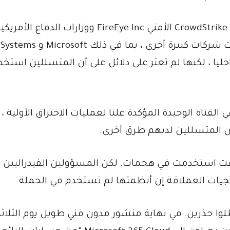
ومن بين الضحايا المعروفين حتى الآن منافس CrowdStrike الأمني ​​FireEye Inc ووزارات الدفاع الأمر
والخارجية والتجارة والخزانة والأمن الداخلي. قالت شركات كبيرة أخ
رت على برنامج SolarWinds ملوث داخليا ، لكنها لم تعثر على دلائل على أن المتسللين اس
S ومقرها تكساس هي القناة الوحيدة المؤكدة علنا لعمليات الاختراق الأولية 
ن المتسللين لديهم طرق أخرى.
ت استخدمت في هجمات. لكن المسؤولين الفيدراليين ق
برمجيات العملاقة إن أنظمتها لم تستخدم في الحملة.
ها يجب أن يظلوا حذرين. في نهاية منشور مدون فني طويل يوم الثلاثا