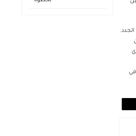
ت البائعين
لجدد.
ي
بما في