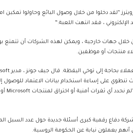
رز “لقد دخلوا من خلال وصول البائع وحاولوا تمكين امت
يع العديد من تراخيص برامج Microsoft من خلال جهات خارجية ، ويمكن لهذه الشركات أن تتم
اء منتجات أو موظفين.
وقالت مايكروسوفت يوم الخميس إن هؤلاء العم
 تنطوي على إساءة استخدام بيانات الاعتماد للوصول إل
البيانات ، والتي يمكن أن تأتي في عدة أشكال”. “لم نحدد أي ثغرات أمنية أو اختراق لمنتجات Microsoft أو
Micro لمحاولة اقتحام شركة دفاع رقمية كبرى أسئلة جديدة حول عدد السبل ا
 أنهم يعملون نيابة عن الحكومة الروسية.