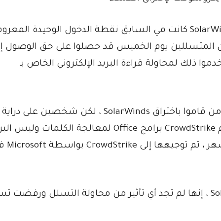
في حين أن تحديثات برنامج Orion الخاص بـ SolarWinds كانت في السابق نقطة الدخول الوحيدة المع
 شركة الأمن CrowdStrike Holdings Inc إن المتسللين يوم الخميس قد حصلوا على حق الوصول 
Offic الخاصة به واستخدموا ذلك لمحاولة قراءة البريد الإلكتروني الخاص بـ
لم تحدد على وجه التحديد المتسللين على أنهم من قاموا باختراق SolarWinds ، لكن شخصين على دراية
بتحقيق CrowdStrike قالا إنهما كذلك. يستخدم CrowdStrike برامج Office لمعالجة الكلمات وليس 
وقالت CrowdStrike ، التي لا تستخدم SolarWinds ، إنها لم تجد أي تأثير من محاولة التسلل ورفض