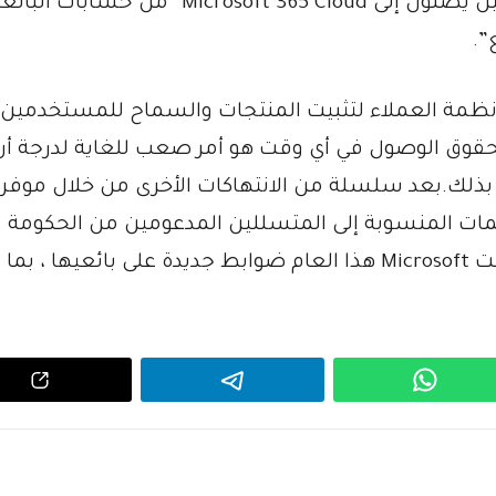
استخدم جملة واحدة للإشارة إلى رؤية المتسللين يصلون إلى Microsoft 365 Cloud “من حسابا
”.
ظمة العملاء لتثبيت المنتجات والسماح للمستخدمين ا
 بحقوق الوصول في أي وقت هو أمر صعب للغاية لدرجة أن
 للقيام بذلك.بعد سلسلة من الانتهاكات الأخرى من خلال موفر
مات المنسوبة إلى المتسللين المدعومين من الحكومة
الصينية والمعروفة باسم CloudHopper ، فرضت Microsoft هذا العام ضوابط جديدة على بائعيها ، 