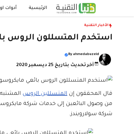
نتقل
الرئيسية
أدوات اون
لى
لمحتوى
الأخبار التقنية
استخدم المتسللون الروس بائ
By
ahmedabuzeid
آخر تحديث بتاريخ 25 ديسمبر 2020
قال المحققون إن
المتسللين الروس
المشتبه ب
من وصول البائعين إلى خدمات شركة مايكروسو
شركة سولارويندز.