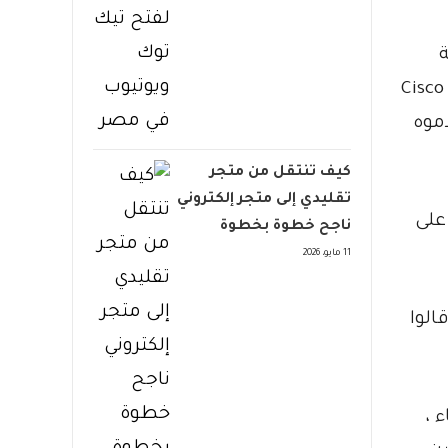
يكية
رى ، بما في ذلك Microsoft و Cisco Systems
تخدموه
كيف تنتقل من متجر
تقليدي إلى متجر إلكتروني
، على
ناجح خطوة بخطوة
11 مايو، 2026
الوا
ء ،