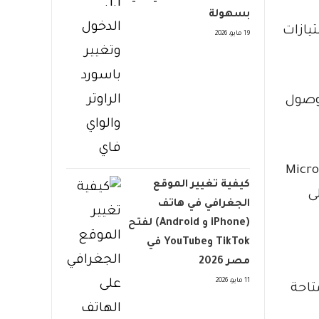
بسهولة
يازات
19 مايو، 2026
تع بوصول
لاء بحاجة إلى توخي اليقظة. قال جيف جونز ، مدير Microsoft
كيفية تغيير الموقع
ى
الجغرافي في هاتف
(iPhone و Android) لفتح
TikTok وYouTube في
مصر 2026
11 مايو، 2026
لمتاحة