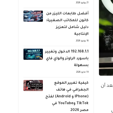
21 يوليو، 2026
أفضل طابعات الليزر من
كانون للمكاتب الصغيرة:
دليل شامل لتعزيز
الإنتاجية
16 يونيو، 2026
192.168.1.1 الدخول وتغيير
باسورد الراوتر والواي فاي
بسهولة
19 مايو، 2026
كيفية تغيير الموقع
عد أن
الجغرافي في هاتف
(iPhone و Android) لفتح
TikTok وYouTube في
مصر 2026