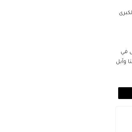
لكبرى
ل في
ا وآبل