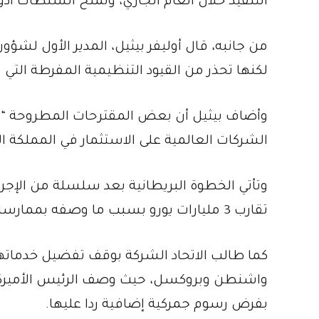
التنفيذ خلال العام الجاري، وتمنح السلطات أدو
من جانبه، قال أوليفر بيثيل، المدير الأول لشؤ
لكنها تحذر من القيود التنظيمية المفرطة التي ق
وأضاف بيثيل أن بعض المقترحات المطروحة “قد 
الشركات العالمية على الاستثمار في المملكة ا
وتأتي الخطوة البريطانية بعد سلسلة من الإجراء
تقارب 3 مليارات يورو بسبب ما وصفه بممارسات احتكارية في سوق الإعلانات التقنية.
كما طالب الاتحاد الشركة بوقف تفضيل خدماتها
واشنطن وبروكسل، حيث وصف الرئيس الأميركي ال
بفرض رسوم جمركية إضافية ردا عليها.