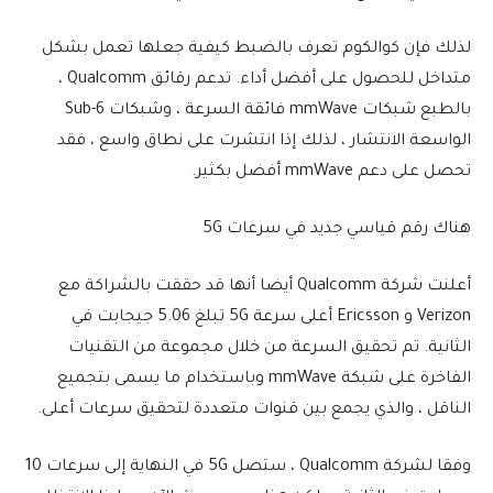
لذلك فإن كوالكوم تعرف بالضبط كيفية جعلها تعمل بشكل
متداخل للحصول على أفضل أداء. تدعم رقائق Qualcomm ،
بالطبع شبكات mmWave فائقة السرعة ، وشبكات Sub-6
الواسعة الانتشار ، لذلك إذا انتشرت على نطاق واسع ، فقد
تحصل على دعم mmWave أفضل بكثير.
هناك رقم قياسي جديد في سرعات 5G
أعلنت شركة Qualcomm أيضا أنها قد حققت بالشراكة مع
Verizon و Ericsson أعلى سرعة 5G تبلغ 5.06 جيجابت في
الثانية. تم تحقيق السرعة من خلال مجموعة من التقنيات
الفاخرة على شبكة mmWave وباستخدام ما يسمى بتجميع
الناقل ، والذي يجمع بين قنوات متعددة لتحقيق سرعات أعلى.
وفقا لشركة Qualcomm ، ستصل 5G في النهاية إلى سرعات 10