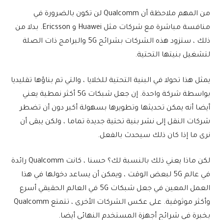
من المهم ملاحظة أن Qualcomm لن تكون بالضرورة في
منافسة مباشرة مع شركات مثل Huawei و Ericsson. بدلا من
ذلك ، ستزود هذه الشركات بشرائح 5G والبرامج ذات الصلة
لتشغيل بنيتها التحتية.
يمثل هذا تحولا في البنية التحتية للخلايا ، والتي تم بناؤها تقليديا
بواسطة شركة واحدة. إن جعل شبكات 5G أكثر نمطية يعني
أيضا أنه يمكن تحديثها وتطويرها بسهولة أكبر دون أن تضطر
شركات النقل إلى نشر بنية تحتية جديدة تماما ، ولكن يبقى أن
نرى ما إذا كان ذلك سيحدث بالفعل.
لكن ماذا يعني ذلك بالنسبة لك؟ حسنا ، كانت Qualcomm رائدة
في عالم 5G لبعض الوقت ، ويمكن أن يساعد دخولها في هذا
العمل المعين في جعل شبكات 5G في العالم الحقيقي أسرع
وأكثر موثوقية. على عكس الشركات الأخرى ، تتمتع Qualcomm
بخبرة في شرائح أجهزة المستخدم النهائي أيضا.