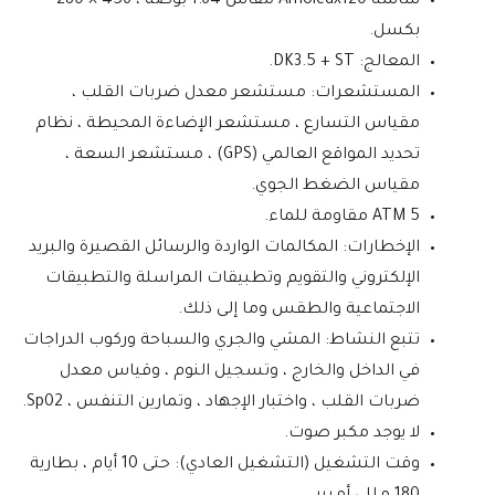
شاشة Amoledx120 مقاس 1.64 بوصة ، 456 × 280
بكسل.
المعالج: DK3.5 + ST.
المستشعرات: مستشعر معدل ضربات القلب ،
مقياس التسارع ، مستشعر الإضاءة المحيطة ، نظام
تحديد المواقع العالمي (GPS) ، مستشعر السعة ،
مقياس الضغط الجوي.
5 ATM مقاومة للماء.
الإخطارات: المكالمات الواردة والرسائل القصيرة والبريد
الإلكتروني والتقويم وتطبيقات المراسلة والتطبيقات
الاجتماعية والطقس وما إلى ذلك.
تتبع النشاط: المشي والجري والسباحة وركوب الدراجات
في الداخل والخارج ، وتسجيل النوم ، وقياس معدل
ضربات القلب ، واختبار الإجهاد ، وتمارين التنفس ، Sp02.
لا يوجد مكبر صوت.
وقت التشغيل (التشغيل العادي): حتى 10 أيام ، بطارية