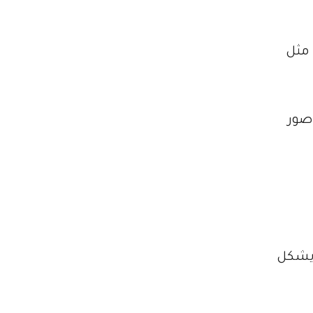
 مثل
عادة صور
فوعة Snapchat+، وهو ما قد يشكل