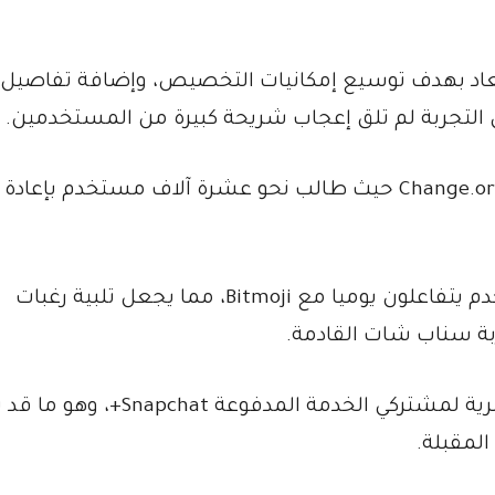
أبعاد بهدف توسيع إمكانيات التخصيص، وإضافة تفاصيل
ن التجربة لم تلق إعجاب شريحة كبيرة من المستخدمين.
وقد وصل الأمر إلى إطلاق عريضة على منصة Change.org حيث طالب نحو عشرة آلاف مستخدم بإ
وأوضحت الشركة أن أكثر من 320 مليون مستخدم يتفاعلون يوميا مع Bitmoji، مما يجعل تلبية رغبات
ة سناب شات القادمة.
لكن الميزة الجديدة Comic Bitmoji ستكون حصرية لمشتركي الخدمة المد
المقبلة.