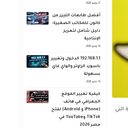
21 يوليو، 2026
أفضل طابعات الليزر من
كانون للمكاتب الصغيرة:
دليل شامل لتعزيز
الإنتاجية
16 يونيو، 2026
192.168.1.1 الدخول وتغيير
باسورد الراوتر والواي فاي
بسهولة
19 مايو، 2026
كيفية تغيير الموقع
الجغرافي في هاتف
 التي
(iPhone و Android) لفتح
TikTok وYouTube في
مصر 2026