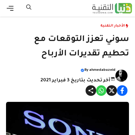
نتقل
لى
القائ
لمحتوى
الأخبار التقنية
سوني تعزز التوقعات مع
تحطيم تقديرات الأرباح
By
ahmedabuzeid
آخر تحديث بتاريخ 3 فبراير 2021