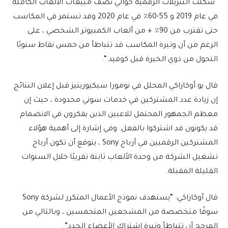
“شكلت التنزيلات الرقمية حوالي نصف مبيعات الألعاب الكاملة
في عام 2019 و 55-60٪ في عام 2020 وقد تستمر في المكاسب
حتى تقترب من 90٪ + من ألعاب الكمبيوتر الشخصي ، على
الرغم من أن وتيرة المكاسب قد تتباطأ من خمس نقاط سنويًا
التحول من ذوي الخبرة قبل كوفيد “.
قال يو أوكازاكي المحلل في نومورا سيكيوريتيز قبل إعلان النتائج
إن زيادة عدد المشتركين في خدمات سوني محدودة ، حيث إن
معظم الجمهور المحتمل للاعبين الذين يفكرون في الانضمام
قد يكونون قد اشتركوا بالفعل. وفي إشارة إلى أهمية هؤلاء
المشتركين الرقميين في أرباح Sony ، يتوقع أن تكون أرباح
تشغيل الشركة من وحدة الألعاب ثابتة تقريبًا خلال السنوات
القليلة المقبلة.
قال أوكازاكي: “يستهدف نموذج الأعمال المتكرر لشركة Sony
سوقًا متخصصة من المشجعين المتحمسين ، وبالتالي من
المرجح أن تتباطأ وتيرة اشتراك الأعضاء الجدد”.