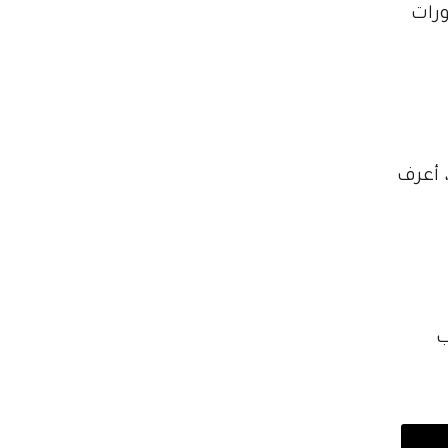
رات
 أعرف
ب