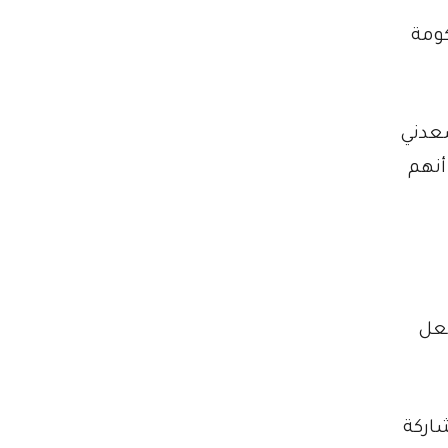
كومة
عدني
أنهم
جعل
اركة