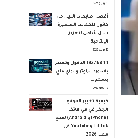
21 يوليو، 2026
أفضل طابعات الليزر من
كانون للمكاتب الصغيرة:
دليل شامل لتعزيز
الإنتاجية
16 يونيو، 2026
192.168.1.1 الدخول وتغيير
باسورد الراوتر والواي فاي
بسهولة
19 مايو، 2026
كيفية تغيير الموقع
الجغرافي في هاتف
(iPhone و Android) لفتح
TikTok وYouTube في
مصر 2026