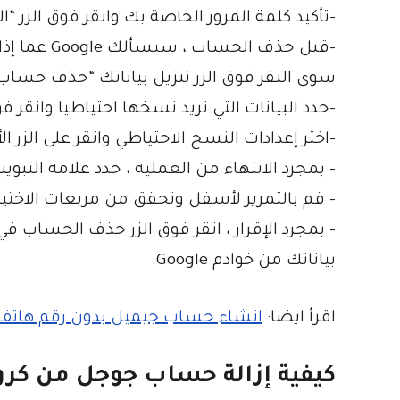
-تأكيد كلمة المرور الخاصة بك وانقر فوق الزر “ال
-قبل حذف ال
سوى النقر فوق الزر تنزيل بياناتك “حذف حساب Google الخاص بك” في الجزء العلوي الأيمن من الصف
-حدد البيانات التي تريد نسخها احتياطيا وانقر ف
-اختر إعدادات النسخ الاحتياطي وانقر على الزر ا
– بمجرد الانتهاء من العملية ، حدد علامة التبويب “حذف حس
– قم بالتمرير لأسفل وتحقق من مربعات الاختيا
– بمجرد الإقرار ، انقر فوق الزر حذف الحسا
بياناتك من خوادم Google.
اقرأ ايضا:
انشاء حساب جيميل بدون رقم هاتف
كيفية إزالة حساب جوجل من كرو