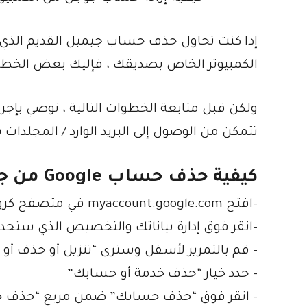
إذا كنت تحاول حذف حساب جيميل القديم الذي ل
الكمبيوتر الخاص بصديقك ، فإليك بعض الخطوا
تتمكن من الوصول إلى البريد الوارد / المجلدات 
كيفية حذف حساب Google من جهاز الكمبيوتر
-افتح myaccount.google.com في متصفح كروم
-انقر فوق إدارة بياناتك والتخصيص الذي س
– قم بالتمرير لأسفل وسترى “تنزيل أو حذف أو
– حدد خيار “حذف خدمة أو حسابك”
– انقر فوق “حذف حسابك” ضمن مربع “حذف حساب Google” في الجزء العلوي الأيمن