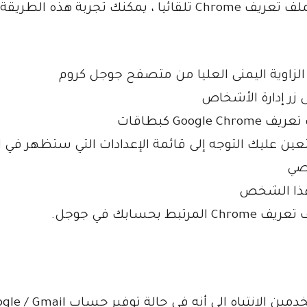
في حالة ربط كروم لحساب جوجل الخاص بك بملف تعريف Chrome تلقائيا ، يمكنك تجربة هذه الطريقة
الزاوية اليمنى العليا من متصفح جوجل كروم
زر إدارة الأشخاص
Go كبطاقات
ساب Google من Chrome ، سيتعين عليك التوجه إلى قائمة الإعدادات التي ستظهر في
صي
 هذا الشخص
سابك في جوجل.
في حين أن العملية بسيطة ، يجب على المستخدمين الانتباه إلى أنه في حالة توفي