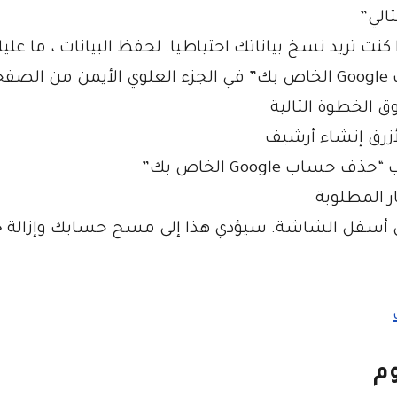
تالي”
حساب ، سيسألك Google عما إذا كنت تريد نسخ بياناتك احتياطيا. لحفظ البيانات ، ما عل
حة
وق الخطوة التالية
لأزرق إنشاء أرشيف
اب Google الخاص بك”
ر المطلوبة
ب في أسفل الشاشة. سيؤدي هذا إلى مسح حسابك وإزالة 
م