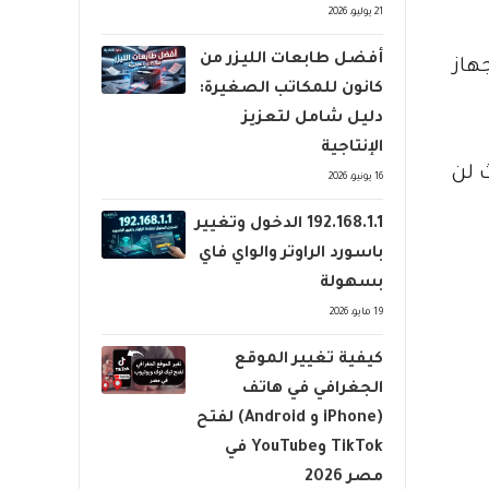
21 يوليو، 2026
أفضل طابعات الليزر من
هاز
كانون للمكاتب الصغيرة:
دليل شامل لتعزيز
الإنتاجية
سخ احتياطي للمحتوى المهم من Gmail و Drive حيث لن
16 يونيو، 2026
192.168.1.1 الدخول وتغيير
باسورد الراوتر والواي فاي
بسهولة
19 مايو، 2026
كيفية تغيير الموقع
الجغرافي في هاتف
(iPhone و Android) لفتح
TikTok وYouTube في
مصر 2026