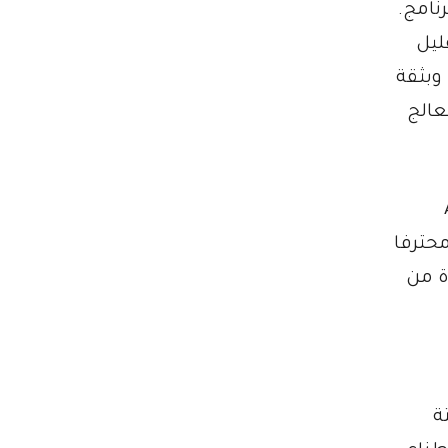
ى البرنامج.
قليل
وبثقة
المعالج
Ad
محترفا
ة من
ة