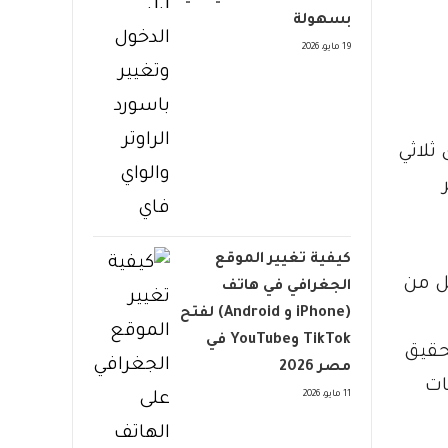
بسهولة
19 مايو، 2026
ى ثلاثي
كيفية تغيير الموقع
يكه أسهل من
الجغرافي في هاتف
(iPhone و Android) لفتح
TikTok وYouTube في
تحقيق
مصر 2026
ومات
11 مايو، 2026