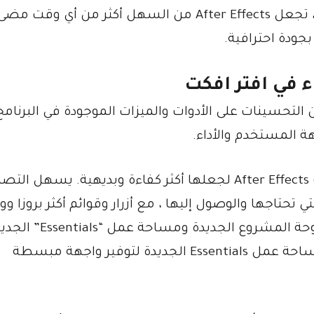
بالإضافة إلى تأثيرات الكاميرا والإضاءة الجديدة ، تجعل After Effects من السهل أكثر من أي وقت مض
جودة احترافية.
 في افتر افكت
Adobe After Effects العديد من التحسينات على الأدوات والميزات الموجودة في البرنام
هة المستخدم والأداء.
تمت إعادة صياغة واجهة المستخدم الخاصة ب After Effects لجعلها أكثر كفاءة وبديهية. يسهل 
ي تحتاجها والوصول إليها ، مع أزرار وقوائم أكثر بروزا و
بالإضافة إلى ذلك ، توفر الميزات الجديدة مثل لوحة المشروع الجديدة ومساحة ع
سير عمل أكثر انسيابية وتنظيما. تم تصميم مساحة عمل Essentials الجديدة لتوفير واجهة مبسطة