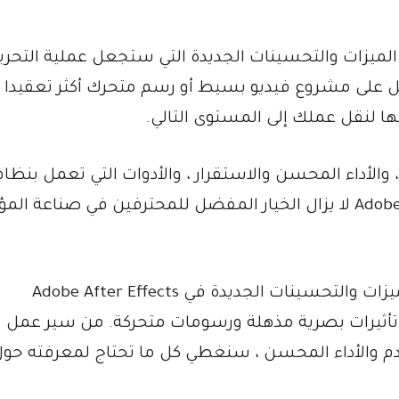
لميزات والتحسينات الجديدة التي ستجعل عملية التحرير 
 على مشروع فيديو بسيط أو رسم متحرك أكثر تعقيدا ،
لأداء المحسن والاستقرار ، والأدوات التي تعمل بنظام
الذكاء الاصطناعي ، فلا عجب أن Adobe After Effects لا يزال الخيار المفضل للمحترفين في صناعة 
في هذه المقالة ، سنلقي نظرة فاحصة على الميزات والتحسينات الجديدة في Adobe After Effects
ثيرات بصرية مذهلة ورسومات متحركة. من سير عمل
دم والأداء المحسن ، سنغطي كل ما تحتاج لمعرفته حول