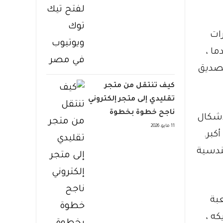
رات
ما ،
تصديق
كيف تنتقل من متجر
تقليدي إلى متجر إلكتروني
ناجح خطوة بخطوة
أشكال
11 مايو، 2026
كبر.
ندسية
واعد اللعبة
كه ،