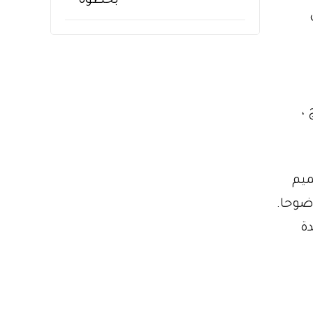
ى
ج ،
التصميم
وضوحا.
مل “Essentials” الجديدة