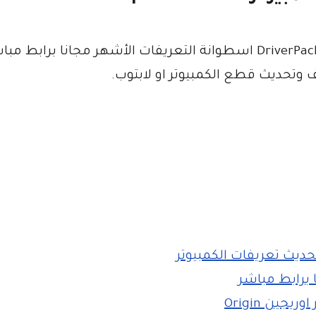
يمكنك تحميل درايفر باك سوليوشن DriverPack Solution اسطوانة التعريفات الأشهر مجانا بر
 وتحديث قطع الكمبيوتر او لابتوب.
جين Origin