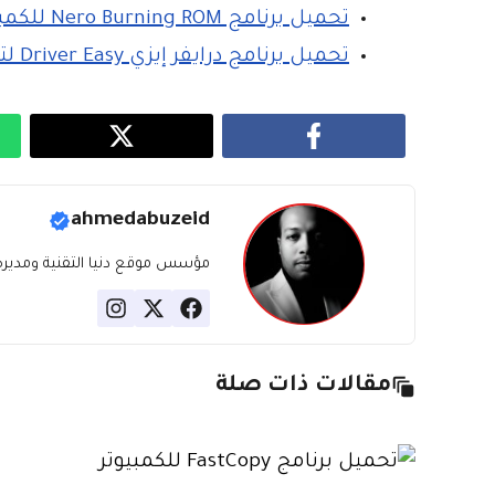
تحميل برنامج Nero Burning ROM للكمبيوتر لنسخ الاسطوانات مجانا
تحميل برنامج درايفر إيزي Driver Easy لتحديث التعريفات اخر اصدار برابط مباشر
ahmedabuzeid
مؤسس موقع دنيا التقنية ومديره، ب
مقالات ذات صلة