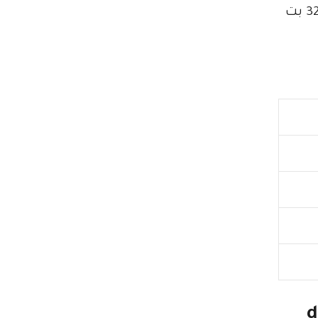
يدعم كافة نظم الويندوز Windows XP / Vista / Windows 7 / Windows 8 / Windows 10 للنواتين 32 بت
do