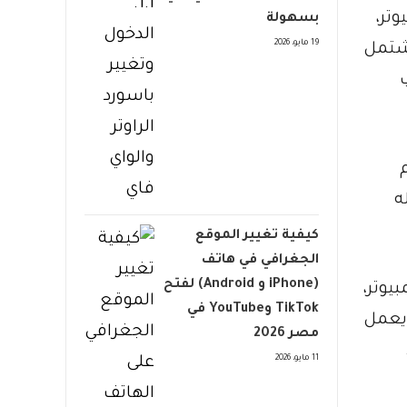
تر،
بسهولة
19 مايو، 2026
يشتمل
م
ه
كيفية تغيير الموقع
الجغرافي في هاتف
(iPhone و Android) لفتح
يوتر،
TikTok وYouTube في
 يعمل
مصر 2026
11 مايو، 2026