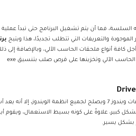
 السلسة، فما أن يتم تشغيل البرنامج حتى تبدأ عملي
 الموجودة والتعريفات التي تتطلب تجديدًا، هذا ويتيح
برن
جل كافة أنواع ملحقات الحاسب الآلي، وبالإضافة إلى ذلك
يمكن إنشاء نسخ احتياطية من تعريفات جهاز الحاسب الآلي وتخزينها على قرص صلب بتنسيق exe
درايفر باك سوليوشن عبارة عن اسطوانة تعريفات ويندوز 7 ويصلح لجميع انظمة الويندوز، إلا أنه
شكل كبير، علاوةً على كونه بسيط الاستعمال، ويقوم أيض
 بشكل يسير.