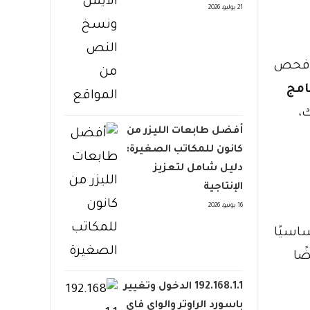
21 يوليو، 2026
ة فحص
امج
،
أفضل طابعات الليزر من
كانون للمكاتب الصغيرة:
دليل شامل لتعزيز
الإنتاجية
16 يونيو، 2026
 يعد أساسيًا
ًا
192.168.1.1 الدخول وتغيير
باسورد الراوتر والواي فاي