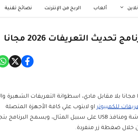
لاين
ألعاب
الربح من الإنترنت
نصائح تقنية
من الممكن تحميل برنامج DriverPack Solution مجانا بلا مقابل مادي، اسطوانة التعريفات الشهيرة
ريفات للكمبيوتر
او لابتوب علي كافة الأجهزة المتصلة
بالحاسب الآلي والمكونة له، كتعريف كارت الشاشة ومنافذ USB على سبيل المثال، ويسمح البرنام
ن خلال ضغطة زر منفردة.