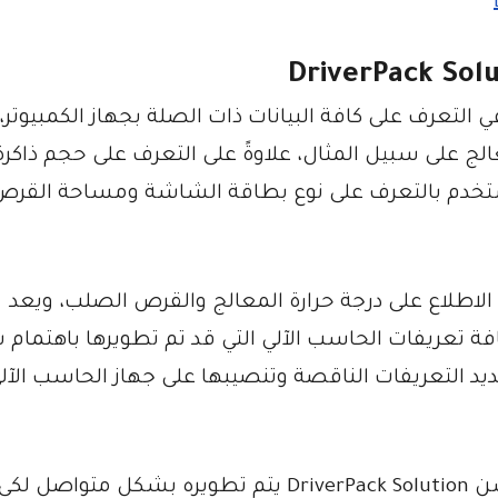
التعرف على كافة البيانات ذات الصلة بجهاز الكمبيوتر
الج على سبيل المثال، علاوةً على التعرف على حجم ذاكرة
ستخدم بالتعرف على نوع بطاقة الشاشة ومساحة القرص
DriverPack Sol لمستخدميه الاطلاع على درجة حرارة المعالج والقرص الصلب، ويعد
ة تعريفات الحاسب الآلي التي قد تم تطويرها باهتمام 
ديد التعريفات الناقصة وتنصيبها على جهاز الحاسب الآل
ومن الجدير بالذكر أن برنامج درايفر باك سوليوشن DriverPack Solution يتم تطويره بشكل 