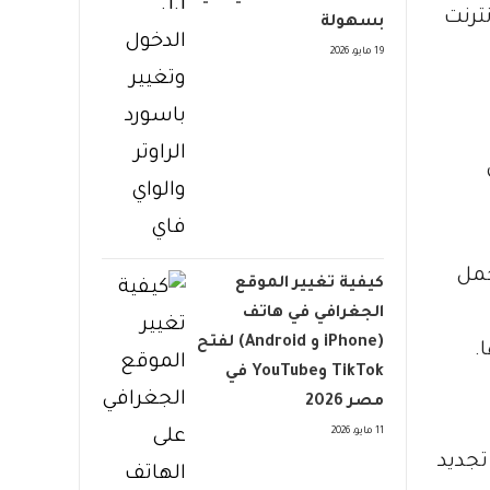
ترنت
بسهولة
19 مايو، 2026
جمل
كيفية تغيير الموقع
الجغرافي في هاتف
(iPhone و Android) لفتح
.
TikTok وYouTube في
مصر 2026
11 مايو، 2026
تجديد