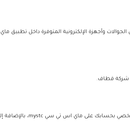
جوالات وأجهزة الإلكترونية المتوفرة داخل تطبيق ماي
 شركة قطاف.
يحتوي قسم الإعدادات على إعدادات الملف الشخصي بحسابك على ماي اس تي سي mystc، با