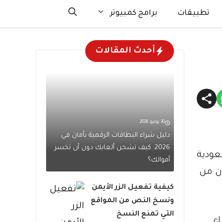
تطبيقات
برامج كمبيوتر
أحدث المقالات
30 يوليو، 2026
دليل شراء البطاقات الرقمية بأمان في
2026: كيف تشحن ألعابك دون أن تخسر
هم لكل مواطن سعودي يحمل شريحة من شركة STC السعودية
أموالك؟
ون من
كيفية تفعيل الزر الأيمن
ونسخ النص من المواقع
التي تمنع النسخ
ء