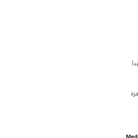
دأ
ء، ستحصل على نسخة محدثة من ويندوز 11 جاهزة
Med