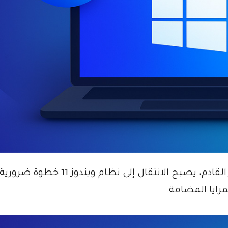
مع توقف دعم ويندوز 10 رسميا في شهر أكتوبر القادم، يصبح الانتقال إلى نظام ويندوز 11 خطوة ضرورية
زايا المضافة.