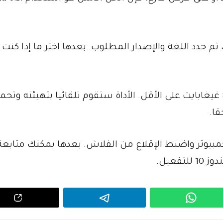
م حدد اللغة والإصدار المطلوب. بعدها اختر ما إذا كنت ت
إذا اخترت الفلاش، احرص على أن تكون سعته 8 غيغابايت على الأقل. الأداة ستقوم تلقائيا بتهيئته وت
قا.
كمبيوتر واضبط الإقلاع من الفلاش. بعدها يمكنك متابعة
فعيل.