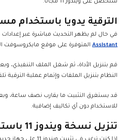
ستحصل على ويندوز 11 مجانا.
الترقية يدويا باستخدام مسا
في حال لم يظهر التحديث مباشرة عبر إعدادات و
Assistant
المتوفرة على موقع مايكروسوفت الر
قم بتنزيل الأداة، ثم شغل الملف التنفيذي، وبعد
النظام بتنزيل الملفات وإتمام عملية الترقية تلقا
للاستخدام دون أي تكاليف إضافية.
تنزيل نسخة ويندوز 11 باستخدام أداة إنشاء الوسائط
إذا كنت ترغب في تثبيت ويندوز 11 على جهاز جديد أو على قرص فارغ، فإن الحل الأمثل هو استخدام أداة