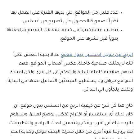
عدد قليل من المواقع التي لديها القدرة على العمل بها
نظراً لصعوبة الحصول على تصريح من ادسنس.
يتطلب عناية كبيرة فى كتابة المقالات لأنه يتم مراجعتها
يدوياً قبل نشرها على الموقع.
الربح من جوجل ادسنس بدون موقع
قد لا يحبه البعض نظراً
لأنه لا يمتلك صلاحية كاملة, عكس أصحاب المواقع, فهم
لديهم صلاحية كاملة للإدارة والتحكم فى كل شئ, ولكن امتلاك
المواقع مرهق ولا يستطيع المبتدئين التعامل معها فى البداية,
ولذلك يلجأون الي البدائل.
كان هذا كل شئ عن كيفية الربح من ادسنس بدون موقع, ان
كان لديك أى استفسار أو اقتراح تفضل بوضع تعليق وسنقوم
بالرد عليك فى اقرب وقت, ولتحميل احدث البرامج والتطبيقات
قم بزيارتنا مرة أخرى من خلال محرك البحث جوجل وكتابة اسم