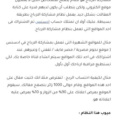
مشاركة الارباح هو نظام يصلح للأشخاص الذين لا يملكون
موقع الكتروني, ولكن يتطلب أن يكون لديهم قدرة على كتابة
المقالات بشكل جيد, يعمل نظام مشاركة الارباح بطريقة
بسيطة, عليك أولا ان تمتلك حساب
ادسنس
ثم الاشتراك فى
احد المواقع التي تعمل بنظام مشاركة الارباح.
مثال للمواقع الشهيرة التى تعمل بمشاركة الارباح في ادسنس
( موقع نجوم مصرية / مصر فايف / ثقفني ) وغيرهم, عند
اشتراكك في احد تلك المواقع سيتم انشاء قناة خاصة بك, لكي
تستطيع مراقبة ارباحك أول بأول.
مثال لكيفية احتساب الربح : لنفترض مثلا انك كتبت مقال على
احد هذه المواقع, وقام حوالى 1000 زائر بتصفح مقالك, سيقوم
الموقع بعرض اعلانك على 90% من الزوار و 10% يعرض عليه
اعلاناته هو.
عيوب هذا النظام :