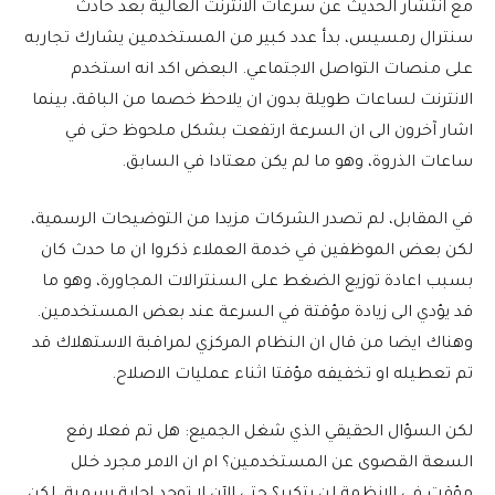
مع انتشار الحديث عن سرعات الانترنت العالية بعد حادث
سنترال رمسيس، بدأ عدد كبير من المستخدمين يشارك تجاربه
على منصات التواصل الاجتماعي. البعض اكد انه استخدم
الانترنت لساعات طويلة بدون ان يلاحظ خصما من الباقة، بينما
اشار آخرون الى ان السرعة ارتفعت بشكل ملحوظ حتى في
ساعات الذروة، وهو ما لم يكن معتادا في السابق.
في المقابل، لم تصدر الشركات مزيدا من التوضيحات الرسمية،
لكن بعض الموظفين في خدمة العملاء ذكروا ان ما حدث كان
بسبب اعادة توزيع الضغط على السنترالات المجاورة، وهو ما
قد يؤدي الى زيادة مؤقتة في السرعة عند بعض المستخدمين.
وهناك ايضا من قال ان النظام المركزي لمراقبة الاستهلاك قد
تم تعطيله او تخفيفه مؤقتا اثناء عمليات الاصلاح.
لكن السؤال الحقيقي الذي شغل الجميع: هل تم فعلا رفع
السعة القصوى عن المستخدمين؟ ام ان الامر مجرد خلل
مؤقت في الانظمة لن يتكرر؟ حتى الآن لا توجد اجابة رسمية، لكن