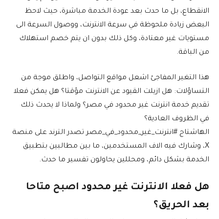
الانقطاع، بل ما حدث بعد عودة الخدمة مباشرة، حيث لاحظ
البعض زيادة ملحوظة في سرعة الانترنت، ووصول السرعة الى
مستويات غير معتادة، وكل ذلك بدون ان يتم خصم استهلاك
من الباقة.
هذا التغير المفاجئ اشعل مواقع التواصل، واطلق موجة من
التساؤلات: هل ازيلت القيود عن الانترنت مؤقتا؟ هل يمكن فعلا
تقديم خدمة انترنت غير محدود في مصر؟ ولماذا لا يحدث ذلك
في الظروف العادية؟
الهاشتاج #انترنت_غير_محدود_في_مصر تصدر الترند على منصة
X، وشارك فيه الاف المستخدمين، ما بين مطالبين بتطبيق
الخدمة بشكل دائم، ومحللين يحاولون تفسير ما حدث.
هل فعلا الانترنت غير محدود اصبح متاحا
بعد الحريق؟