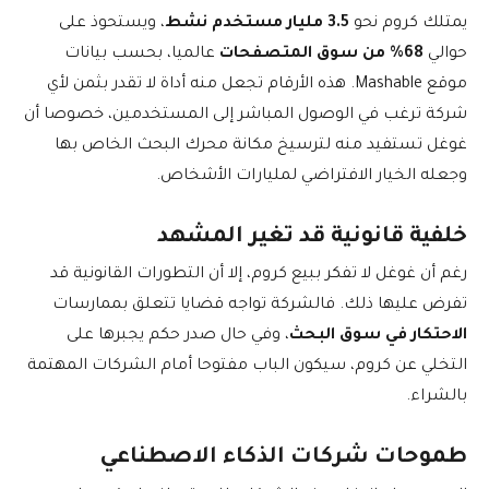
يمتلك كروم نحو
3.5 مليار مستخدم نشط
، ويستحوذ على
حوالي
68% من سوق المتصفحات
عالميا، بحسب بيانات
موقع Mashable. هذه الأرقام تجعل منه أداة لا تقدر بثمن لأي
شركة ترغب في الوصول المباشر إلى المستخدمين، خصوصا أن
غوغل تستفيد منه لترسيخ مكانة محرك البحث الخاص بها
وجعله الخيار الافتراضي لمليارات الأشخاص.
خلفية قانونية قد تغير المشهد
رغم أن غوغل لا تفكر ببيع كروم، إلا أن التطورات القانونية قد
تفرض عليها ذلك. فالشركة تواجه قضايا تتعلق بممارسات
الاحتكار في سوق البحث
، وفي حال صدر حكم يجبرها على
التخلي عن كروم، سيكون الباب مفتوحا أمام الشركات المهتمة
بالشراء.
طموحات شركات الذكاء الاصطناعي