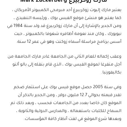
مارك زوكربيرغ Mark Zuckerberg
يعتبر مارك إليوت زوكربيرغ أحد مبرمجي الكمبيوتر الأمريكان ،
كما يعتبر هو منشئ موقع الفيس بوك ، ورئيسه التنفيذي ،
ومن الجدير بالإشارة إلى أن مارك زوكربيرغ قد ولد سنة 1984 في
نيويورك ، وكان منذ نعومة أظافره شغوفا بالكمبيوتر ، حيث
أسس برنامج مراسلة أسماه زوكنت وهو في عمر 12 سنة.
وعقب إكماله للعام الثاني من الجامعة غادر مارك الجامعة من
أجل متفرغا لموقع الفيس بوك ، الذي قام بنقله إلى بالو ألتو
بكاليفورنيا.
وفي سنة 2005 حصل موقع فيس بوك على استثمار ضخم
تقدر قيمته بحوالي 12.7 مليون دولار ، ومن الجدير بالذكر أن
الموقع كان خاصا بعدد من الجامعات فحسب ، وبعد ذلك تم
السماح للكليات باستعماله ، والمدارس الدولية والثانوية ،
وبعدها شرع الموقع في لفت أنظار كافة المؤسسات.